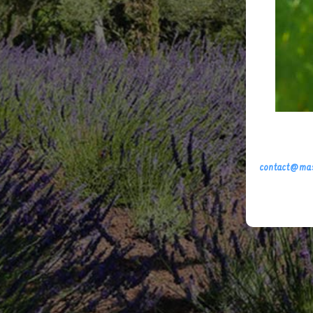
No
contact@mas