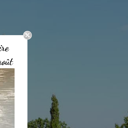
aire
août