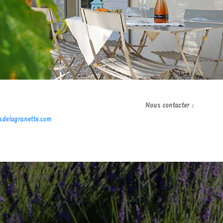
Campagne Aixoise
us contacter :
delagranette.com